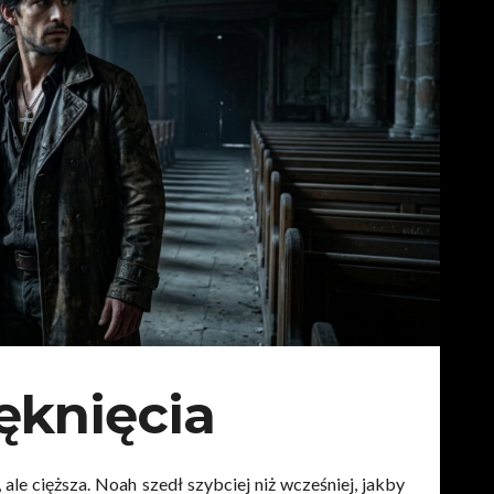
Pęknięcia
le cięższa. Noah szedł szybciej niż wcześniej, jakby