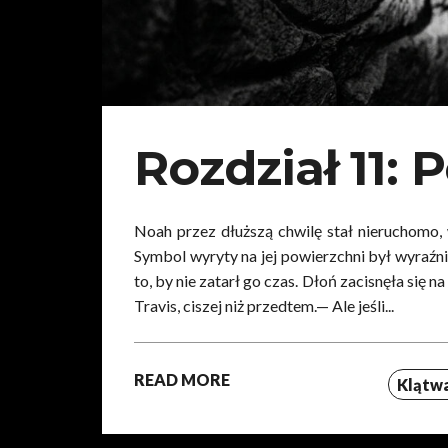
Rozdział 11: 
Noah przez dłuższą chwilę stał nieruchomo,
Symbol wyryty na jej powierzchni był wyraźni
to, by nie zatarł go czas. Dłoń zacisnęła się 
Travis, ciszej niż przedtem.— Ale jeśli...
READ MORE
Klątwa