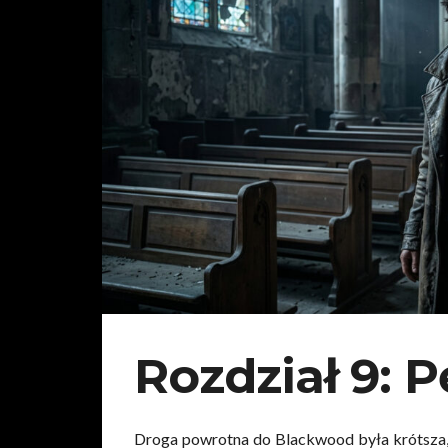
Rozdział 9: 
Droga powrotna do Blackwood była krótsza, a