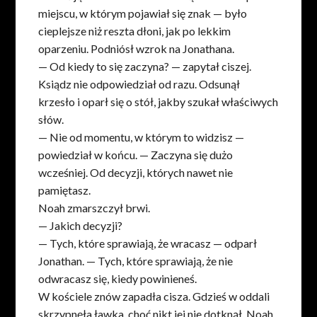
miejscu, w którym pojawiał się znak — było
cieplejsze niż reszta dłoni, jak po lekkim
oparzeniu. Podniósł wzrok na Jonathana.
— Od kiedy to się zaczyna? — zapytał ciszej.
Ksiądz nie odpowiedział od razu. Odsunął
krzesło i oparł się o stół, jakby szukał właściwych
słów.
— Nie od momentu, w którym to widzisz —
powiedział w końcu. — Zaczyna się dużo
wcześniej. Od decyzji, których nawet nie
pamiętasz.
Noah zmarszczył brwi.
— Jakich decyzji?
— Tych, które sprawiają, że wracasz — odparł
Jonathan. — Tych, które sprawiają, że nie
odwracasz się, kiedy powinieneś.
W kościele znów zapadła cisza. Gdzieś w oddali
skrzypnęła ławka, choć nikt jej nie dotknął. Noah