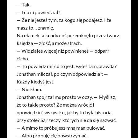
— Tak.
— I co ci powiedział?
— Że nie jesteś tym, za kogo się podajesz. I że
masz to… znamię.
Na ułamek sekundy coś przemknęło przez twarz
księdza — złość, a może strach.
— Widziałeś więcej niż powinieneś — odparł
cicho.
— To powiedz mi, co to jest. Byłeś tam, prawda?
Jonathan milczał, po czym odpowiedział: —
Każdy kiedyś jest.
— Nie kłam.
Jonathan spojrzał mu prosto w oczy. — Myślisz,
że to takie proste? Że można wrócić i
opowiedzieć wszystko, jakby to była historia
przy stole? Są rzeczy, których nie da się nazwać.
— A mimo to próbujesz mną manipulować.
— Albo próbuję cię powstrzymać.