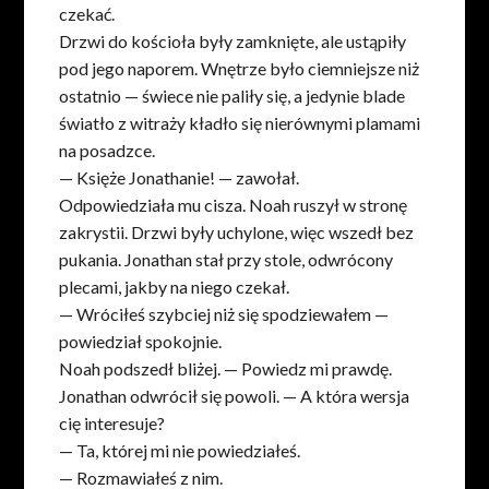
czekać.
Drzwi do kościoła były zamknięte, ale ustąpiły
pod jego naporem. Wnętrze było ciemniejsze niż
ostatnio — świece nie paliły się, a jedynie blade
światło z witraży kładło się nierównymi plamami
na posadzce.
— Księże Jonathanie! — zawołał.
Odpowiedziała mu cisza. Noah ruszył w stronę
zakrystii. Drzwi były uchylone, więc wszedł bez
pukania. Jonathan stał przy stole, odwrócony
plecami, jakby na niego czekał.
— Wróciłeś szybciej niż się spodziewałem —
powiedział spokojnie.
Noah podszedł bliżej. — Powiedz mi prawdę.
Jonathan odwrócił się powoli. — A która wersja
cię interesuje?
— Ta, której mi nie powiedziałeś.
— Rozmawiałeś z nim.