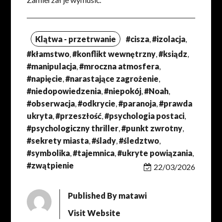
Klątwa - przetrwanie
#cisza
,
#izolacja
,
#kłamstwo
,
#konflikt wewnętrzny
,
#ksiądz
,
#manipulacja
,
#mroczna atmosfera
,
#napięcie
,
#narastające zagrożenie
,
#niedopowiedzenia
,
#niepokój
,
#Noah
,
#obserwacja
,
#odkrycie
,
#paranoja
,
#prawda
ukryta
,
#przeszłość
,
#psychologia postaci
,
#psychologiczny thriller
,
#punkt zwrotny
,
#sekrety miasta
,
#ślady
,
#śledztwo
,
#symbolika
,
#tajemnica
,
#ukryte powiązania
,
#zwątpienie
22/03/2026
Published By
matawi
Visit Website