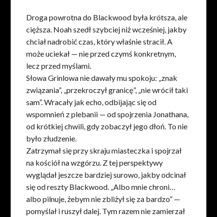
Droga powrotna do Blackwood była krótsza, ale
cięższa. Noah szedł szybciej niż wcześniej, jakby
chciał nadrobić czas, który właśnie stracił. A
może uciekał — nie przed czymś konkretnym,
lecz przed myślami.
Słowa Grinlowa nie dawały mu spokoju: „znak
związania”, „przekroczył granicę”, „nie wrócił taki
sam”. Wracały jak echo, odbijając się od
wspomnień z plebanii — od spojrzenia Jonathana,
od krótkiej chwili, gdy zobaczył jego dłoń. To nie
było złudzenie.
Zatrzymał się przy skraju miasteczka i spojrzał
na kościół na wzgórzu. Z tej perspektywy
wyglądał jeszcze bardziej surowo, jakby odcinał
się od reszty Blackwood. „Albo mnie chroni…
albo pilnuje, żebym nie zbliżył się za bardzo” —
pomyślał i ruszył dalej. Tym razem nie zamierzał