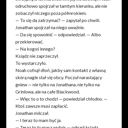
odruchowo spojrzał w tamtym kierunku, ale nie
zobaczył niczego poza półmrokiem.
— To się da zatrzymać? — zapytał po chwili.
Jonathan spojrzał na niego uważnie.
— Da się spowolnić — odpowiedział. — Albo
przekierować.
— Na kogoś innego?
Ksiądz nie zaprzeczył.
To wystarczyło.
Noah cofnął dłoń, jakby sam kontakt z własną
skórą nagle stał się obcy. Poczuł narastający
gniew — nie tylko na Jonathana, nie tylko na
Grinlowa, ale na całe Blackwood.
— Więc to o to chodzi — powiedział chłodno. —
Ktoś zawsze musi zapłacić.
Jonathan milczał.
— I teraz to mam być ja.
— Teraz to ty masz wybór — odparł ksiądz.