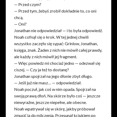
— Przed czym?
— Przed tym, żebyś zrobił dokładnie to, co oni
chcą.
— Oni?
Jonathan nie odpowiedział — i to była odpowiedź.
Noah cofnął się o krok. W tej jednej chwili
wszystko zaczęło się sypać: Grinlow, Jonathan,
księga, znak. Żaden z nich nie mówił całej prawdy,
ale każdy z nich mówił jej fragment.
— Więc powiedz mi chociaż jedno — odezwał się
ciszej. — Czy ja też to dostanę?
Jonathan spojrzał na jego dłonie zbyt długo.
— Jeśli już nie masz… — odpowiedział.
Noah poczuł, jak coś w nim opada. Spojrzał na
swoją prawą dłoń. Na skórze było coś — jeszcze
niewyraźne, jeszcze niepełne, ale obecne.
Noah wpatrywał się w skórę, jakby próbował
zmusić ją do milczenia. Przesunął kciukiem po