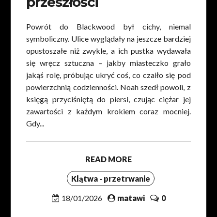
przeszłości
Powrót do Blackwood był cichy, niemal
symboliczny. Ulice wyglądały na jeszcze bardziej
opustoszałe niż zwykle, a ich pustka wydawała
się wręcz sztuczna – jakby miasteczko grało
jakąś rolę, próbując ukryć coś, co czaiło się pod
powierzchnią codzienności. Noah szedł powoli, z
księgą przyciśniętą do piersi, czując ciężar jej
zawartości z każdym krokiem coraz mocniej.
Gdy...
READ MORE
Klątwa - przetrwanie
18/01/2026
matawi
0