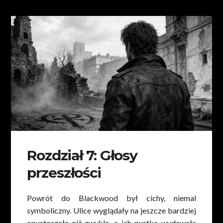
Rozdział 7: Głosy
przeszłości
Powrót do Blackwood był cichy, niemal
symboliczny. Ulice wyglądały na jeszcze bardziej
opustoszałe niż zwykle, a ich pustka wydawała