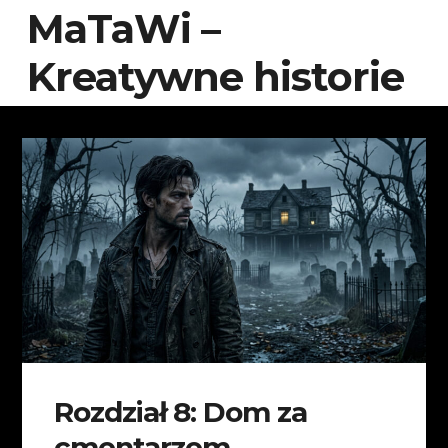
MaTaWi –
Kreatywne historie
Rozdział 8: Dom za
cmentarzem