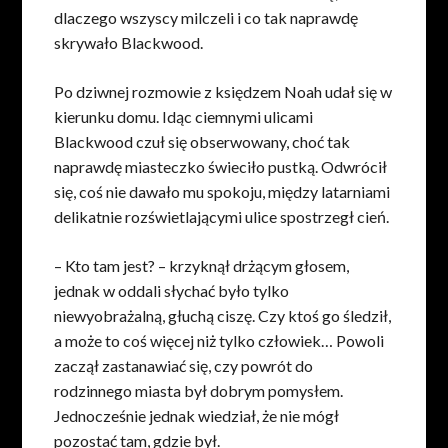
dlaczego wszyscy milczeli i co tak naprawdę
skrywało Blackwood.
Po dziwnej rozmowie z księdzem Noah udał się w
kierunku domu. Idąc ciemnymi ulicami
Blackwood czuł się obserwowany, choć tak
naprawdę miasteczko świeciło pustką. Odwrócił
się, coś nie dawało mu spokoju, między latarniami
delikatnie rozświetlającymi ulice spostrzegł cień.
– Kto tam jest? – krzyknął drżącym głosem,
jednak w oddali słychać było tylko
niewyobrażalną, głuchą ciszę. Czy ktoś go śledził,
a może to coś więcej niż tylko człowiek… Powoli
zaczął zastanawiać się, czy powrót do
rodzinnego miasta był dobrym pomysłem.
Jednocześnie jednak wiedział, że nie mógł
pozostać tam, gdzie był.