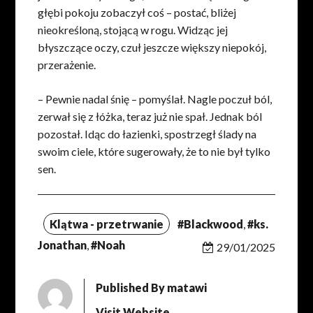
głębi pokoju zobaczył coś – postać, bliżej
nieokreśloną, stojącą w rogu. Widząc jej
błyszczące oczy, czuł jeszcze większy niepokój,
przerażenie.
– Pewnie nadal śnię – pomyślał. Nagle poczuł ból,
zerwał się z łóżka, teraz już nie spał. Jednak ból
pozostał. Idąc do łazienki, spostrzegł ślady na
swoim ciele, które sugerowały, że to nie był tylko
sen.
Klątwa - przetrwanie
#Blackwood
,
#ks.
Jonathan
,
#Noah
29/01/2025
Published By
matawi
Visit Website