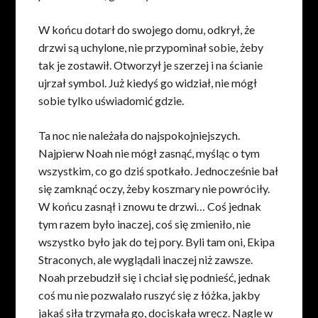
W końcu dotarł do swojego domu, odkrył, że
drzwi są uchylone, nie przypominał sobie, żeby
tak je zostawił. Otworzył je szerzej i na ścianie
ujrzał symbol. Już kiedyś go widział, nie mógł
sobie tylko uświadomić gdzie.
Ta noc nie należała do najspokojniejszych.
Najpierw Noah nie mógł zasnąć, myśląc o tym
wszystkim, co go dziś spotkało. Jednocześnie bał
się zamknąć oczy, żeby koszmary nie powróciły.
W końcu zasnął i znowu te drzwi… Coś jednak
tym razem było inaczej, coś się zmieniło, nie
wszystko było jak do tej pory. Byli tam oni, Ekipa
Straconych, ale wyglądali inaczej niż zawsze.
Noah przebudził się i chciał się podnieść, jednak
coś mu nie pozwalało ruszyć się z łóżka, jakby
jakaś siła trzymała go, dociskała wręcz. Nagle w