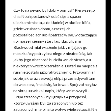
Czy to na pewno był dobry pomysł? Pierwszego
dnia Noah postanowił udać się na spacer
uliczkami miasta, a dokładniej w okolice klifu,
gdzie w ruinach domu, a raczej ich
pozostałościach lubił patrzeć w dal, w otaczające
go morze i ciemny stary las. Idąc ulicami
Blackwood miał wrażenie jakby mijający go
mieszkańcy patrzyli na niego z nieufnością, tak
jakby jego obecność budziła w nich strach, a u
niektórych wręcz przerażenie. Dotarł na miejsce z
ruin nie zostało już praktycznie nic. Przypomniał
sobie jak wraz ze swoją ekipą przesiadywali tam
do wieczora, śmiali się, żartowali. Spojrzał na głaz
na skraju urwiska i napis, który w nim wyryli –
Ekipa straconych – byli grupką 4 przyjaciół,
którzy uważani byli za straconych lub też
zatraconych miało na to wpływ wiele sytuacji. Nie