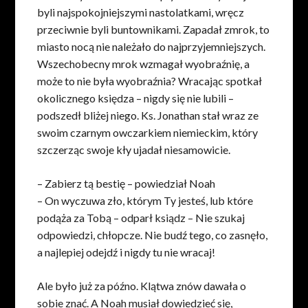
byli najspokojniejszymi nastolatkami, wręcz
przeciwnie byli buntownikami. Zapadał zmrok, to
miasto nocą nie należało do najprzyjemniejszych.
Wszechobecny mrok wzmagał wyobraźnię, a
może to nie była wyobraźnia? Wracając spotkał
okolicznego księdza – nigdy się nie lubili –
podszedł bliżej niego. Ks. Jonathan stał wraz ze
swoim czarnym owczarkiem niemieckim, który
szczerząc swoje kły ujadał niesamowicie.
– Zabierz tą bestię – powiedział Noah
– On wyczuwa zło, którym Ty jesteś, lub które
podąża za Tobą – odparł ksiądz – Nie szukaj
odpowiedzi, chłopcze. Nie budź tego, co zasnęło,
a najlepiej odejdź i nigdy tu nie wracaj!
Ale było już za późno. Klątwa znów dawała o
sobie znać. A Noah musiał dowiedzieć się,