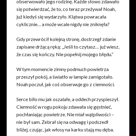
obserwowało jego rodzinę. Każde słowo zdawało
się potwierdzać, że to, co teraz przeżywał Noah,
już kiedyś się wydarzyło. Klątwa powracała
cyklicznie… a może wcale nigdy nie zniknęła?
Gdy przewrócił kolejną stronę, dostrzegł zdanie
zapisane drżącą ręką: „Jeśli to czytasz… już wiesz,
że czas się kończy. Nie popełnij mojego błędu.”
W tym momencie zimny podmuch powietrza
przeszył pokój, a światło w lampie zamigotało.
Noah poczuł, jak coś obserwuje go z ciemności.
Serce biło mu jak oszalałe, a oddech przyspieszył.
Ciemność w rogu pokoju zdawała się gęstnieć,
pochłaniając powietrze. Nie miał wątpliwości –
nie był sam. Zebrał się na odwagę i podszedł
bliżej, czując, jak włosy na karku stają mu dęba.