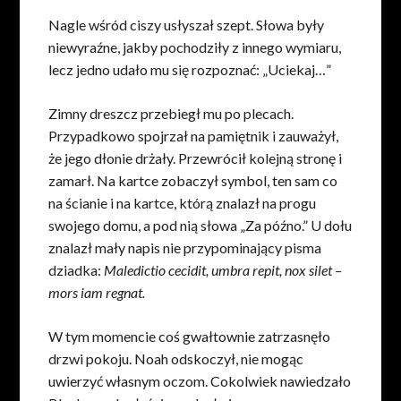
Nagle wśród ciszy usłyszał szept. Słowa były
niewyraźne, jakby pochodziły z innego wymiaru,
lecz jedno udało mu się rozpoznać: „Uciekaj…”
Zimny dreszcz przebiegł mu po plecach.
Przypadkowo spojrzał na pamiętnik i zauważył,
że jego dłonie drżały. Przewrócił kolejną stronę i
zamarł. Na kartce zobaczył symbol, ten sam co
na ścianie i na kartce, którą znalazł na progu
swojego domu, a pod nią słowa „Za późno.” U dołu
znalazł mały napis nie przypominający pisma
dziadka:
Maledictio cecidit, umbra repit, nox silet –
mors iam regnat.
W tym momencie coś gwałtownie zatrzasnęło
drzwi pokoju. Noah odskoczył, nie mogąc
uwierzyć własnym oczom. Cokolwiek nawiedzało