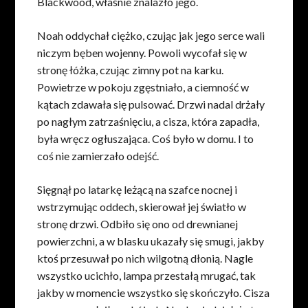
Blackwood, właśnie znalazło jego.
Noah oddychał ciężko, czując jak jego serce wali
niczym bęben wojenny. Powoli wycofał się w
stronę łóżka, czując zimny pot na karku.
Powietrze w pokoju zgęstniało, a ciemność w
kątach zdawała się pulsować. Drzwi nadal drżały
po nagłym zatrzaśnięciu, a cisza, która zapadła,
była wręcz ogłuszająca. Coś było w domu. I to
coś nie zamierzało odejść.
Sięgnął po latarkę leżącą na szafce nocnej i
wstrzymując oddech, skierował jej światło w
stronę drzwi. Odbiło się ono od drewnianej
powierzchni, a w blasku ukazały się smugi, jakby
ktoś przesuwał po nich wilgotną dłonią. Nagle
wszystko ucichło, lampa przestałą mrugać, tak
jakby w momencie wszystko się skończyło. Cisza