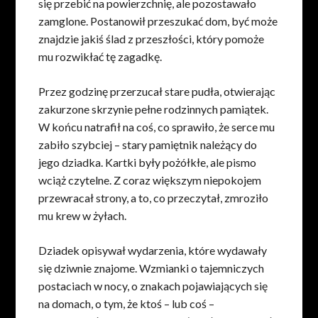
się przebić na powierzchnię, ale pozostawało
zamglone. Postanowił przeszukać dom, być może
znajdzie jakiś ślad z przeszłości, który pomoże
mu rozwikłać tę zagadkę.
Przez godzinę przerzucał stare pudła, otwierając
zakurzone skrzynie pełne rodzinnych pamiątek.
W końcu natrafił na coś, co sprawiło, że serce mu
zabiło szybciej – stary pamiętnik należący do
jego dziadka. Kartki były pożółkłe, ale pismo
wciąż czytelne. Z coraz większym niepokojem
przewracał strony, a to, co przeczytał, zmroziło
mu krew w żyłach.
Dziadek opisywał wydarzenia, które wydawały
się dziwnie znajome. Wzmianki o tajemniczych
postaciach w nocy, o znakach pojawiających się
na domach, o tym, że ktoś – lub coś –