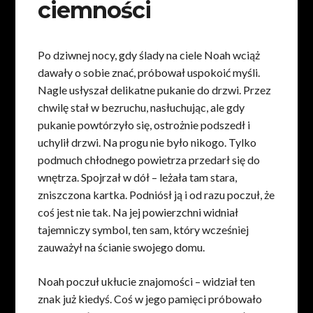
ciemności
Po dziwnej nocy, gdy ślady na ciele Noah wciąż
dawały o sobie znać, próbował uspokoić myśli.
Nagle usłyszał delikatne pukanie do drzwi. Przez
chwilę stał w bezruchu, nasłuchując, ale gdy
pukanie powtórzyło się, ostrożnie podszedł i
uchylił drzwi. Na progu nie było nikogo. Tylko
podmuch chłodnego powietrza przedarł się do
wnętrza. Spojrzał w dół – leżała tam stara,
zniszczona kartka. Podniósł ją i od razu poczuł, że
coś jest nie tak. Na jej powierzchni widniał
tajemniczy symbol, ten sam, który wcześniej
zauważył na ścianie swojego domu.
Noah poczuł ukłucie znajomości – widział ten
znak już kiedyś. Coś w jego pamięci próbowało