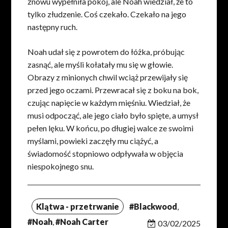
znowu wypełniła pokój, ale Noah wiedział, że to
tylko złudzenie. Coś czekało. Czekało na jego
następny ruch.
Noah udał się z powrotem do łóżka, próbując
zasnąć, ale myśli kołatały mu się w głowie.
Obrazy z minionych chwil wciąż przewijały się
przed jego oczami. Przewracał się z boku na bok,
czując napięcie w każdym mięśniu. Wiedział, że
musi odpocząć, ale jego ciało było spięte, a umysł
pełen lęku. W końcu, po długiej walce ze swoimi
myślami, powieki zaczęły mu ciążyć, a
świadomość stopniowo odpływała w objęcia
niespokojnego snu.
Klątwa - przetrwanie
#Blackwood
,
#Noah
,
#Noah Carter
03/02/2025